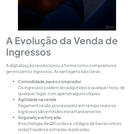
A Evolução da Venda de
Ingressos
A digitalização revolucionou a forma como compramos e
gerenciamos ingressos. As vantagens são claras:
Comodidade para o comprador
Os ingressos podem ser adquiridos a qualquer hora, de
qualquer lugar, com apenas alguns cliques.
Agilidade na venda
Pagamentos são processados em tempo real e os
ingressos são emitidos instantaneamente.
Segurança reforçada
A tecnologia de QR codes e códigos de barras únicos
reduz fraudes e entradas duplicadas.