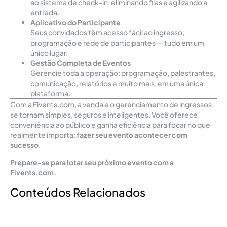
ao sistema de check-in, eliminando filas e agilizando a
entrada.
Aplicativo do Participante
Seus convidados têm acesso fácil ao ingresso,
programação e rede de participantes — tudo em um
único lugar.
Gestão Completa de Eventos
Gerencie toda a operação: programação, palestrantes,
comunicação, relatórios e muito mais, em uma única
plataforma.
Com a Fivents.com, a venda e o gerenciamento de ingressos
se tornam simples, seguros e inteligentes. Você oferece
conveniência ao público e ganha eficiência para focar no que
realmente importa:
fazer seu evento acontecer com
sucesso
.
Prepare-se para lotar seu próximo evento com a
Fivents.com.
Conteúdos Relacionados