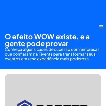
O efeito WOW existe, e a
gente pode provar
Conheça alguns cases de sucesso com empresas
que confiaram na Fivents para transformar seus
eventos em uma experiência mais poderosa.